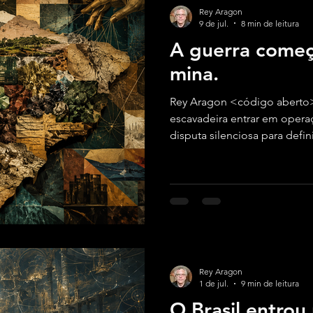
Rey Aragon
9 de jul.
8 min de leitura
A guerra começ
mina.
Rey Aragon <código aberto>
escavadeira entrar em opera
disputa silenciosa para defini
ocupará na reorganização da
Rey Aragon
1 de jul.
9 min de leitura
O Brasil entrou