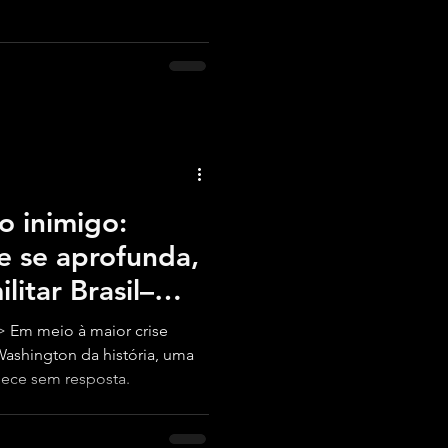
 inimigo:
e se aprofunda,
litar Brasil–
tacta.
 Em meio à maior crise
 Washington da história, uma
nece sem resposta.