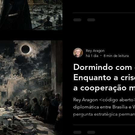
Rey Aragon
há 1 dia
8 min de leitura
Dormindo com o
Enquanto a cris
a cooperação mi
EUA continua in
Rey Aragon <código aberto>
diplomática entre Brasília e
pergunta estratégica perma