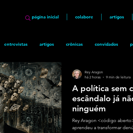
página inicial
colabore
artigos
entrevistas
artigos
crônicas
convidados
p
ão
geek
Quadrinhos
Rey Aragon
há 2 horas
9 min de leitura
A política sem 
escândalo já n
ninguém
Rey Aragon <código aberto>
aprendeu a transformar denú