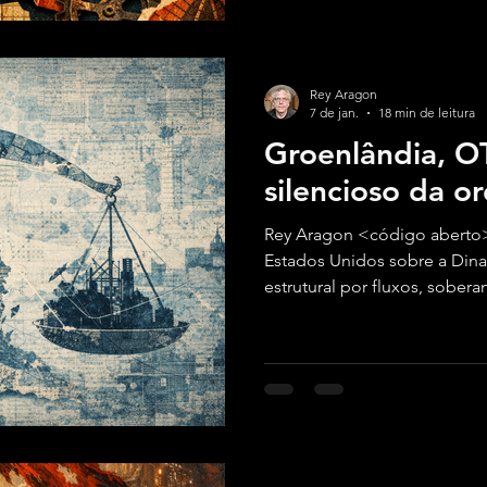
Rey Aragon
7 de jan.
18 min de leitura
Groenlândia, O
silencioso da o
Rey Aragon <código aberto>
Estados Unidos sobre a Dina
estrutural por fluxos, sober
mundo em transição para a 