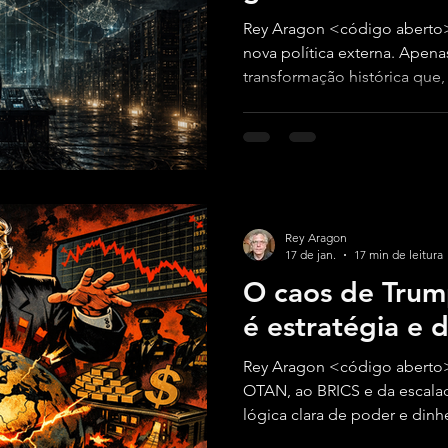
Rey Aragon <código aberto
nova política externa. Apenas
transformação histórica que,
a relação entre Estado, capit
infraestrutura digital.
Rey Aragon
17 de jan.
17 min de leitura
O caos de Trum
é estratégia e d
Rey Aragon <código aberto> 
OTAN, ao BRICS e da escala
lógica clara de poder e dinhe
controlar fluxos e transform