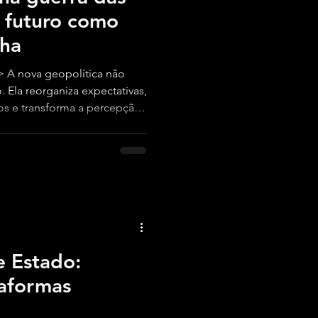
O futuro como
lha
 A nova geopolítica não
o. Ela reorganiza expectativas,
s e transforma a percepção
poder.
e Estado:
aformas