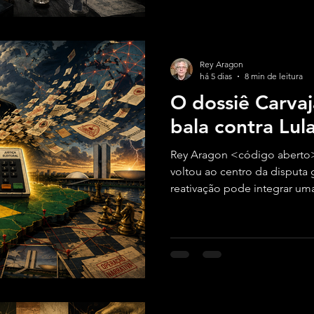
Rey Aragon
há 5 dias
8 min de leitura
O dossiê Carvaj
bala contra Lul
Rey Aragon <código aberto
voltou ao centro da disputa 
reativação pode integrar um
potencial para tensionar as e
soberania brasileira.