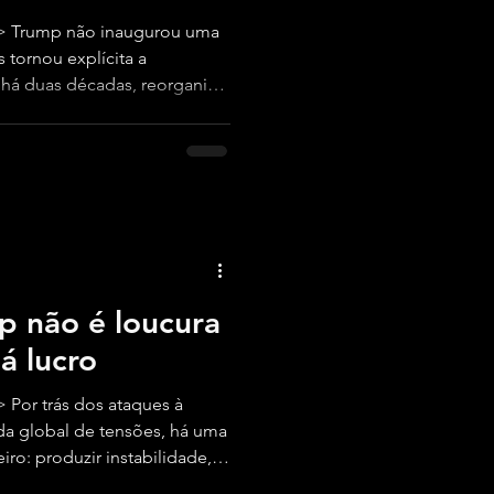
> Trump não inaugurou uma
 tornou explícita a
 há duas décadas, reorganiza
al e soberania na era da
p não é loucura
á lucro
Por trás dos ataques à
da global de tensões, há uma
iro: produzir instabilidade,
ar risco geopolítico em