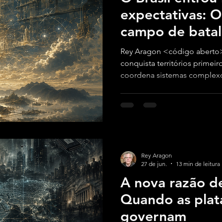
expectativas: 
campo de bata
Rey Aragon <código aberto>
conquista territórios primeir
coordena sistemas complexo
de risco em instrumento de 
Rey Aragon
27 de jun.
13 min de leitura
A nova razão d
Quando as plat
governam