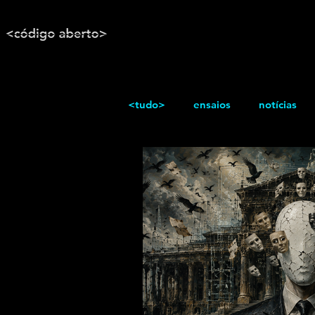
<tudo>
ensaios
notícias
reportagem
Texto / Reflex