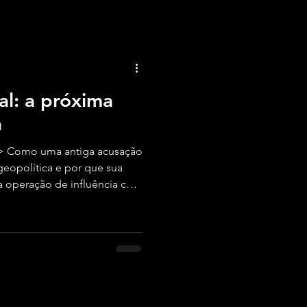
al: a próxima
a
> Como uma antiga acusação
geopolítica e por que sua
a operação de influência com
leições de 2026 e atingir a