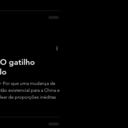
s fundos e as elites
 O gatilho
lo
> Por que uma mudança de
ão existencial para a China e
lear de proporções inéditas