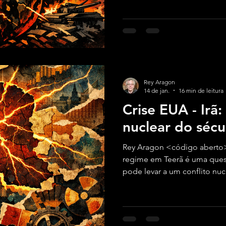
rentabilidade para os grande
financeiras.
Rey Aragon
14 de jan.
16 min de leitura
Crise EUA - Irã:
nuclear do sécu
Rey Aragon <código aberto
regime em Teerã é uma quest
pode levar a um conflito nuc