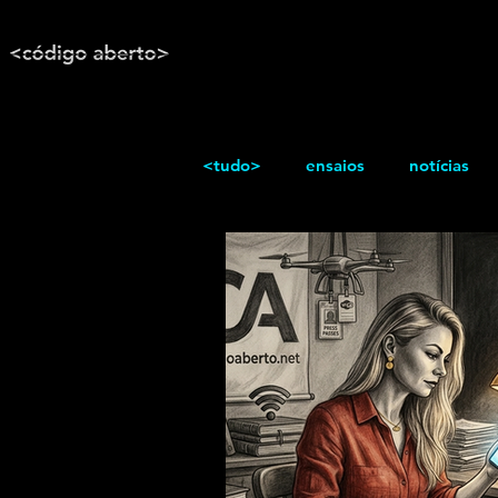
<tudo>
ensaios
notícias
reportagem
Texto / Reflex