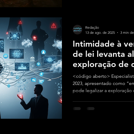
podem dar.
Redação
13 de ago. de 2025
3 min de
Intimidade à v
de lei levanta a
exploração de 
<código aberto> Especialist
2023, apresentado como “
pode legalizar a exploração
brasileiros e ampliar a desi
Por Fabiana Cunha, Henrique
Rachid e Leandro ModoloSua 
moeda de troca. O Projeto 
2023, apresentado pelo depu
SP), propõe que cada cidadã