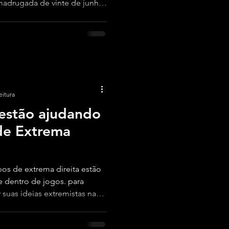
adrugada de vinte de junho
cenderam o debate acerca da
s das leis penais no Brasil.
eitura
estão ajudando
 de Extrema
s de extrema direita estão
de dentro de jogos. para
 suas ideias extremistas na
s dar uma explorada no
co que esses espaços virtuais