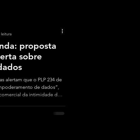
 leitura
enda: proposta
lerta sobre
dados
as alertam que o PLP 234 de
empoderamento de dados”,
 comercial da intimidade dos
gualdade no ambiente digital
 Pinto Coelho, Raquel
vida digital pode virar
de Lei Complementar 234 de
tado Arlindo Chinaglia (PT-
o possa negociar suas