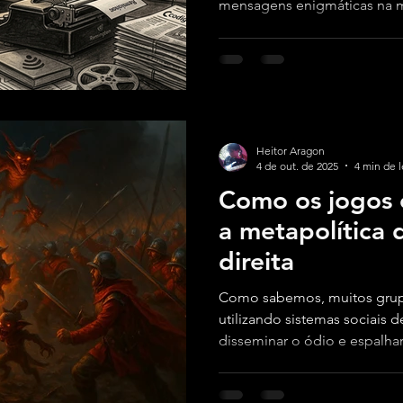
mensagens enigmáticas na m
de dois mil e vinte e seis a
segurança digital e dos limite
Heitor Aragon
4 de out. de 2025
4 min de l
Como os jogos 
a metapolítica
direita
Como sabemos, muitos grupo
utilizando sistemas sociais 
disseminar o ódio e espalhar
internet, nesse artigo vamo
contexto social e metapolíti