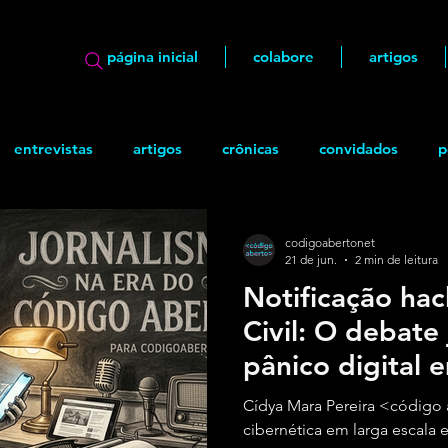
página inicial
colabore
artigos
entrevistas
artigos
crônicas
convidados
p
ão
geek
Quadrinhos
codigoabertonet
21 de jun.
2 min de leitura
Notificação hac
Civil: O debate 
pânico digital 
Cídya Mara Pereira <código
cibernética em larga escala