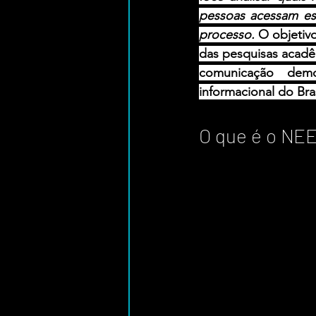
pessoas acessam ess
processo. 
O objetiv
das pesquisas acadêm
comunicação democ
informacional do Bras
O que é o NE