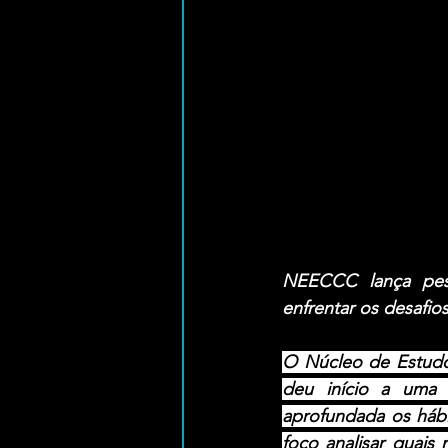
NEECCC lança pesq
enfrentar os desafio
O Núcleo de Estud
deu início a uma 
aprofundada os hábi
foco analisar quais