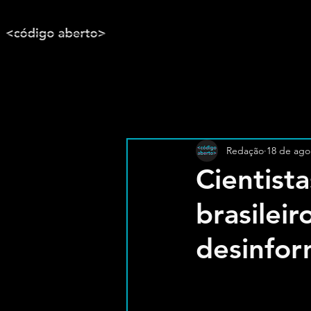
Redação
18 de ago
Cientist
brasilei
desinfo