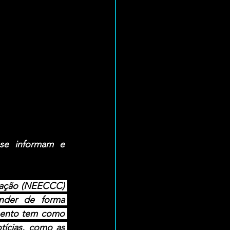
se informam e 
ação (NEECCC) 
nder de forma 
mento tem como 
ícias, como as 