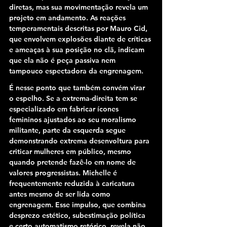
diretas, mas sua movimentação revela um 
projeto em andamento. As reações 
temperamentais descritas por Mauro Cid, 
que envolvem explosões diante de críticas 
e ameaças à sua posição no clã, indicam 
que ela não é peça passiva nem 
tampouco espectadora da engrenagem.
É nesse ponto que também convém virar 
o espelho. Se a extrema-direita tem se 
especializado em fabricar ícones 
femininos ajustados ao seu moralismo 
militante, parte da esquerda segue 
demonstrando extrema desenvoltura para 
criticar mulheres em público, mesmo 
quando pretende fazê-lo em nome de 
valores progressistas. Michelle é 
frequentemente reduzida à caricatura 
antes mesmo de ser lida como 
engrenagem. Esse impulso, que combina 
desprezo estético, subestimação política 
e certo automatismo retórico, revela não 