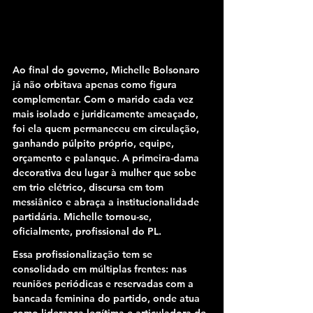
Ao final do governo, Michelle Bolsonaro 
já não orbitava apenas como figura 
complementar. Com o marido cada vez 
mais isolado e juridicamente ameaçado, 
foi ela quem permaneceu em circulação, 
ganhando púlpito próprio, equipe, 
orçamento e palanque. A primeira-dama 
decorativa deu lugar à mulher que sobe 
em trio elétrico, discursa em tom 
messiânico e abraça a institucionalidade 
partidária. Michelle tornou-se, 
oficialmente, profissional do PL.
Essa profissionalização tem se 
consolidado em múltiplas frentes: nas 
reuniões periódicas e reservadas com a 
bancada feminina do partido, onde atua 
como liderança legítima e articuladora de 