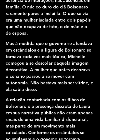
ausência de interações, nas ausências em 
família. O núcleo duro do clã Bolsonaro 
raramente parecia incluí-la. O que se via 
era uma mulher isolada entre dois papéis 
que não ocupava de fato, o de mãe e o 
de esposa.
Mas à medida que o governo se afundava 
em escândalos e a figura de Bolsonaro se 
tornava cada vez mais tóxica, Michelle 
começou a se descolar daquela imagem 
decorativa. A mulher que antes decorava 
o cenário passou a se mover com 
autonomia. Não bastava mais ser vitrine, e 
ela sabia disso.
A relação conturbada com os filhos de 
Bolsonaro e a presença discreta de Laura 
em sua narrativa pública não eram apenas 
sinais de uma vida familiar disfuncional, 
mas parte de um movimento mais 
calculado. Conforme os escândalos se 
acumulavam e o governo se tornava 