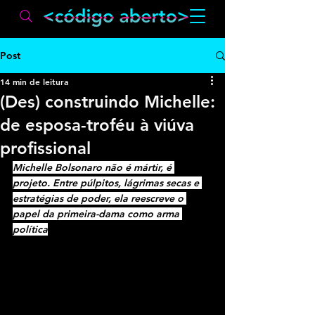
Post
14 min de leitura
(Des) construindo Michelle:
de esposa-troféu à viúva
profissional
Michelle Bolsonaro não é mártir, é 
projeto. Entre púlpitos, lágrimas secas e 
estratégias de poder, ela reescreve o 
papel da primeira-dama como arma 
política