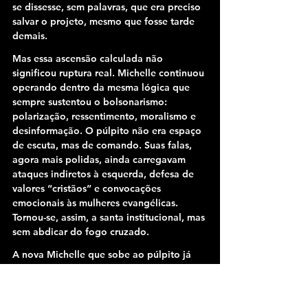
se dissesse, sem palavras, que era preciso 
salvar o projeto, mesmo que fosse tarde 
demais.
Mas essa ascensão calculada não 
significou ruptura real. Michelle continuou 
operando dentro da mesma lógica que 
sempre sustentou o bolsonarismo: 
polarização, ressentimento, moralismo e 
desinformação. O púlpito não era espaço 
de escuta, mas de comando. Suas falas, 
agora mais polidas, ainda carregavam 
ataques indiretos à esquerda, defesa de 
valores “cristãos” e convocações 
emocionais às mulheres evangélicas. 
Tornou-se, assim, a santa institucional, mas 
sem abdicar do fogo cruzado.
A nova Michelle que sobe ao púlpito já 
não carrega o marido como referência 
central. A relação entre os dois, embora 
mantida sob o véu das aparências, é cada 