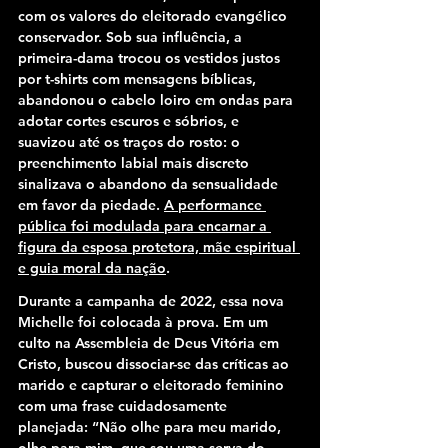
com os valores do eleitorado evangélico 
conservador. Sob sua influência, a 
primeira-dama trocou os vestidos justos 
por t-shirts com mensagens bíblicas, 
abandonou o cabelo loiro em ondas para 
adotar cortes escuros e sóbrios, e 
suavizou até os traços do rosto: o 
preenchimento labial mais discreto 
sinalizava o abandono da sensualidade 
em favor da piedade. 
A performance 
pública foi modulada para encarnar a 
figura da esposa protetora, mãe espiritual 
e guia moral da nação
.
Durante a campanha de 2022, essa nova 
Michelle foi colocada à prova. Em um 
culto na Assembleia de Deus Vitória em 
Cristo, buscou dissociar-se das críticas ao 
marido e capturar o eleitorado feminino 
com uma frase cuidadosamente 
planejada: “Não olhe para meu marido, 