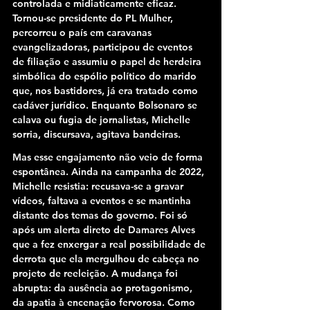
controlada e midiaticamente eficaz. 
Tornou-se presidente do PL Mulher, 
percorreu o país em caravanas 
evangelizadoras, participou de eventos 
de filiação e assumiu o papel de herdeira 
simbólica do espólio político do marido 
que, nos bastidores, já era tratado como 
cadáver jurídico. Enquanto Bolsonaro se 
calava ou fugia de jornalistas, Michelle 
sorria, discursava, agitava bandeiras.
Mas esse engajamento não veio de forma 
espontânea. Ainda na campanha de 2022, 
Michelle resistia: recusava-se a gravar 
vídeos, faltava a eventos e se mantinha 
distante dos temas do governo. Foi só 
após um alerta direto de Damares Alves 
que a fez enxergar a real possibilidade de 
derrota que ela mergulhou de cabeça no 
projeto de reeleição. A mudança foi 
abrupta: da ausência ao protagonismo, 
da apatia à encenação fervorosa. Como 