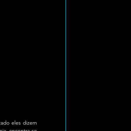
ado eles dizem 
nia encontra-se 