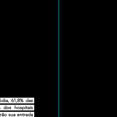
ódia, 61,8% das 
dos hospitais 
rão sua entrada 