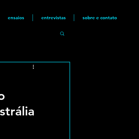
ensaios
entrevistas
sobre e contato
o
trália