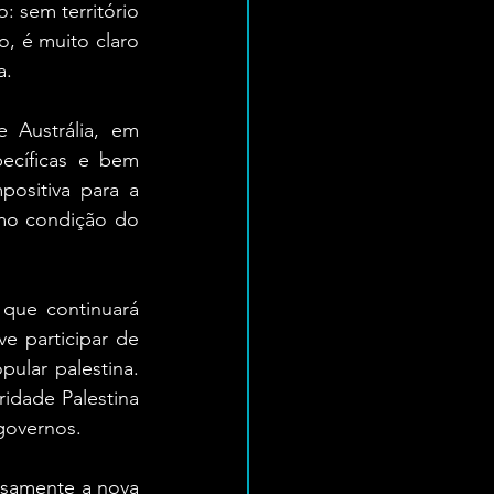
 sem território 
, é muito claro 
a.
 Austrália, em 
cíficas e bem 
positiva para a 
mo condição do 
que continuará 
e participar de 
lar palestina. 
idade Palestina 
 governos.
ssamente a nova 