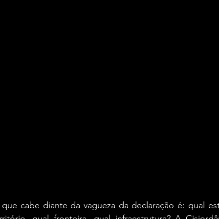
 que cabe diante da vagueza da declaração é: qual est
ritório, qual fronteira, qual infraestrutura? A Cisjordâ