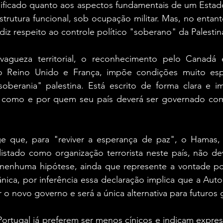
nificado quanto aos aspectos fundamentais de um Estado:
strutura funcional, sob ocupação militar. Mas, no entanto
 diz respeito ao controle político "soberano" da Palestin
vagueza territorial, o reconhecimento pelo Canadá e
 Reino Unido e França, impõe condições muito espe
soberania" palestina. Está escrito de forma clara e im
a como e por quem seu país deverá ser governado co
e que, para "reviver a esperança de paz", o Hamas, 
listado como organização terrorista neste país, não dev
nenhuma hipótese, ainda que represente a vontade popu
ânica, por inferência essa declaração implica que a Autor
r o novo governo e será a única alternativa para futuros
Portugal já preferem ser menos cínicos e indicam expre