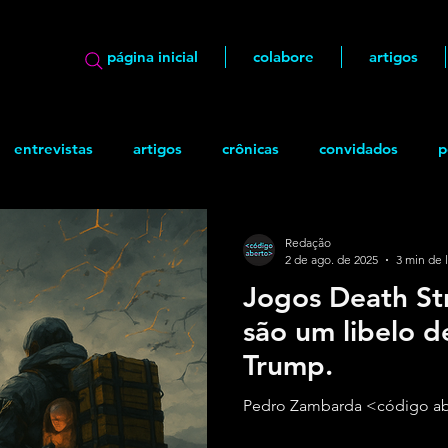
página inicial
colabore
artigos
entrevistas
artigos
crônicas
convidados
p
ão
geek
Quadrinhos
Redação
2 de ago. de 2025
3 min de l
Jogos Death Str
são um libelo d
Trump.
Pedro Zambarda <código abe