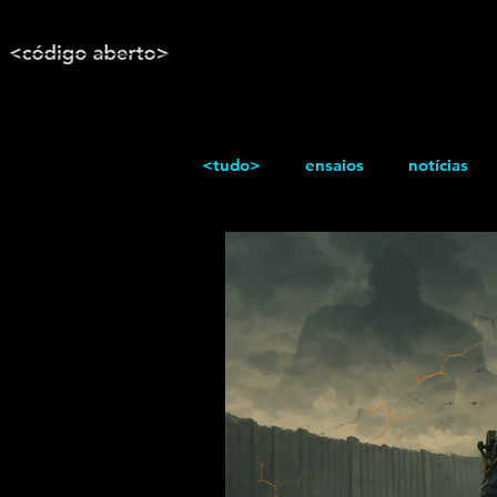
<tudo>
ensaios
notícias
reportagem
Texto / Reflex