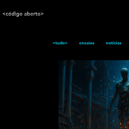
<tudo>
ensaios
notícias
reportagem
Texto / Reflex