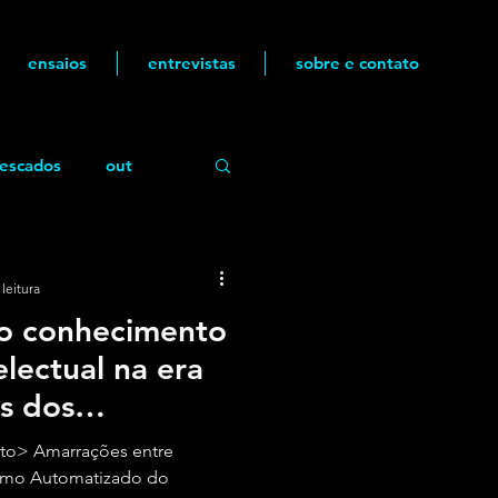
ensaios
entrevistas
sobre e contato
escados
out
leitura
o conhecimento
electual na era
is dos
to> Amarrações entre
umo Automatizado do