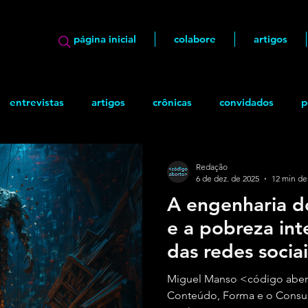
página inicial
colabore
artigos
entrevistas
artigos
crônicas
convidados
p
ão
geek
Quadrinhos
Redação
6 de dez. de 2025
12 min de 
A engenharia d
e a pobreza int
das redes socia
monopólios
Miguel Manso <código aber
Conteúdo, Forma e o Cons