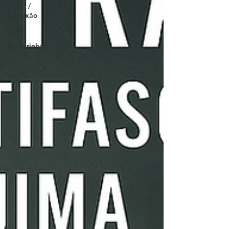
Texto /
Reflexão
geek
Quadrinhos