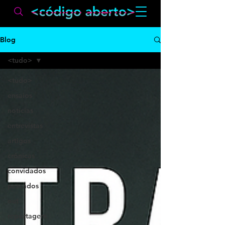
Blog
<tudo>
<tudo>
ensaios
notícias
entrevistas
artigos
crônicas
convidados
pescados
out
reportagem