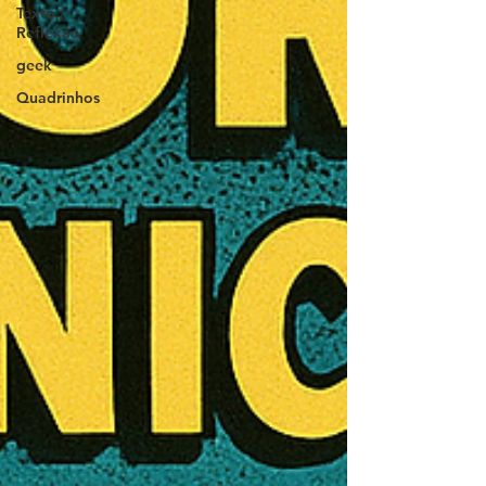
Texto /
Reflexão
geek
Quadrinhos