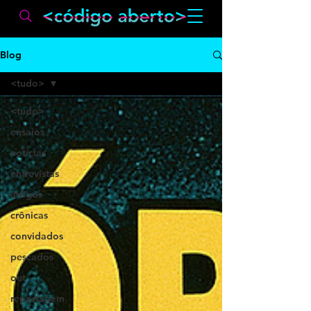
Blog
<tudo>
<tudo>
ensaios
notícias
entrevistas
artigos
crônicas
convidados
pescados
out
reportagem