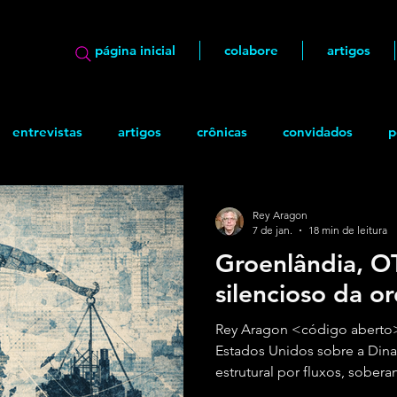
página inicial
colabore
artigos
entrevistas
artigos
crônicas
convidados
p
ão
geek
Quadrinhos
Rey Aragon
7 de jan.
18 min de leitura
Groenlândia, O
silencioso da o
Rey Aragon <código aberto>
Estados Unidos sobre a Dina
estrutural por fluxos, sober
mundo em transição para a 