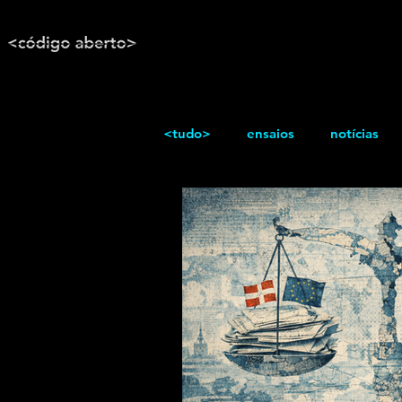
<tudo>
ensaios
notícias
reportagem
Texto / Reflex