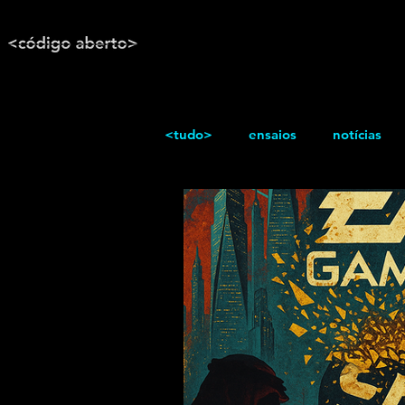
<tudo>
ensaios
notícias
reportagem
Texto / Reflex