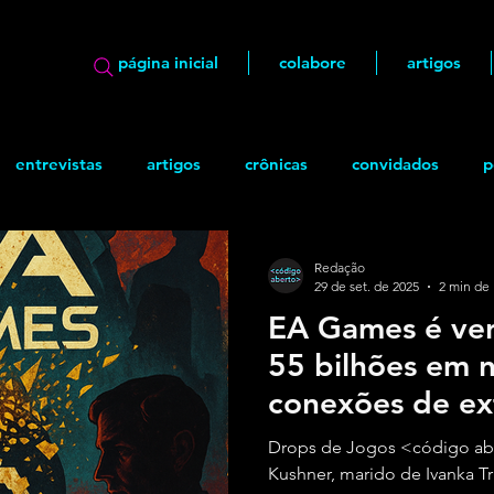
página inicial
colabore
artigos
entrevistas
artigos
crônicas
convidados
p
ão
geek
Quadrinhos
Redação
29 de set. de 2025
2 min de 
EA Games é ve
55 bilhões em 
conexões de ext
Drops de Jogos <código ab
Kushner, marido de Ivanka T