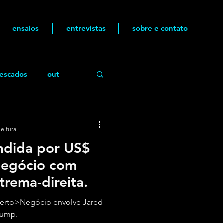
ensaios
entrevistas
sobre e contato
escados
out
leitura
ndida por US$
negócio com
rema-direita.
erto>Negócio envolve Jared
rump.