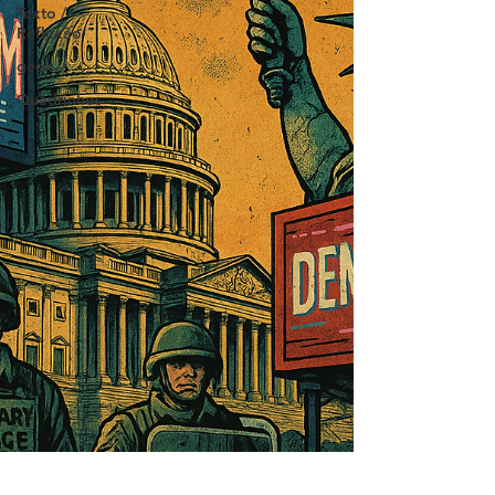
Texto /
Reflexão
geek
Quadrinhos