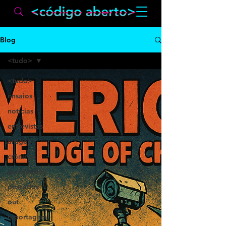
Blog
<tudo>
<tudo>
ensaios
notícias
entrevistas
artigos
crônicas
convidados
pescados
out
reportagem