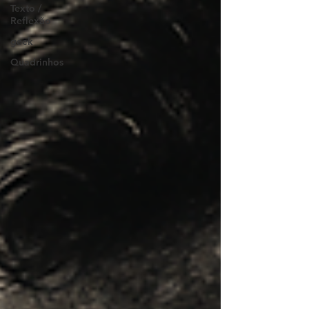
Texto /
Reflexão
geek
Quadrinhos