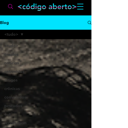
Blog
<tudo>
<tudo>
ensaios
notícias
entrevistas
artigos
crônicas
convidados
pescados
out
reportagem