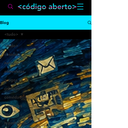
Blog
<tudo>
<tudo>
ensaios
notícias
entrevistas
artigos
crônicas
convidados
pescados
out
reportagem