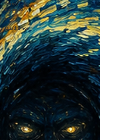
Texto /
Reflexão
geek
Quadrinhos