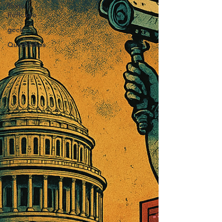
Texto /
Reflexão
geek
Quadrinhos