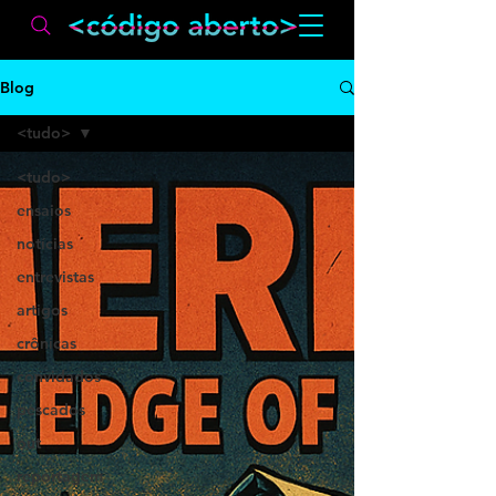
Blog
<tudo>
<tudo>
ensaios
notícias
entrevistas
artigos
crônicas
convidados
pescados
out
reportagem