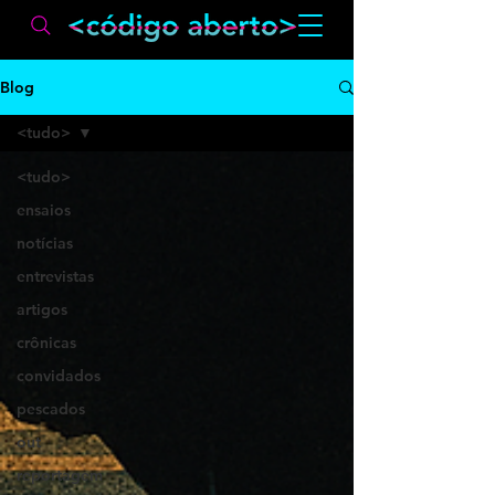
Blog
<tudo>
<tudo>
ensaios
notícias
entrevistas
artigos
crônicas
convidados
pescados
out
reportagem