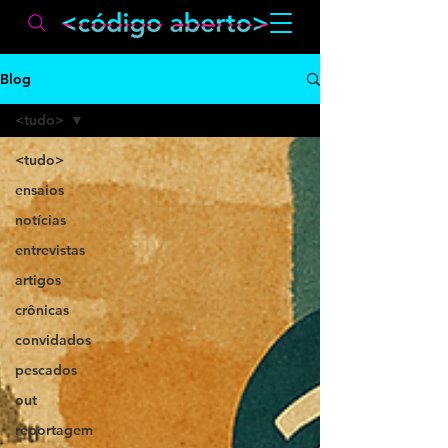
Blog
<tudo>
<tudo>
ensaios
notícias
entrevistas
artigos
crônicas
convidados
pescados
out
reportagem