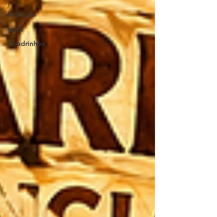
/
Reflexão
geek
Quadrinhos