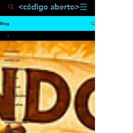
Blog
ensaios
notícias
entrevistas
artigos
crônicas
convidados
pescados
out
reportagem
Texto