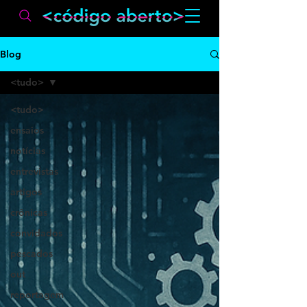
Blog
<tudo>
<tudo>
ensaios
notícias
entrevistas
artigos
crônicas
convidados
pescados
out
reportagem