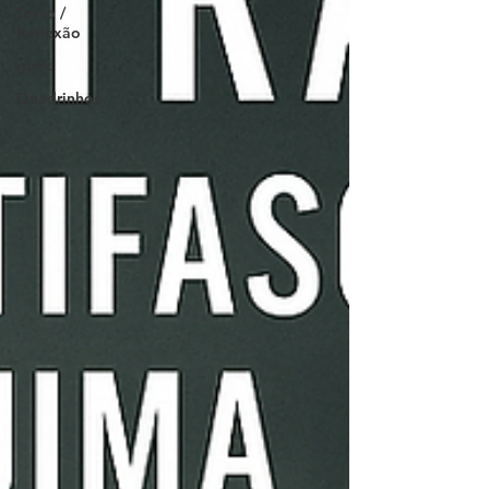
Texto /
Reflexão
geek
Quadrinhos