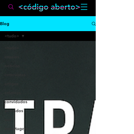
Blog
<tudo>
<tudo>
ensaios
notícias
entrevistas
artigos
crônicas
convidados
pescados
out
reportagem