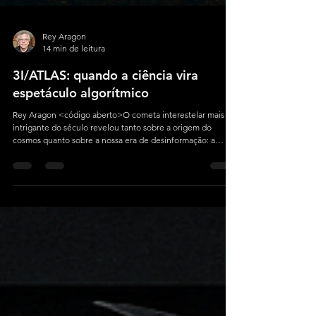
Rey Aragon
14 min de leitura
3I/ATLAS: quando a ciência vira
espetáculo algorítmico
Rey Aragon <código aberto>O cometa interestelar mais
intrigante do século revelou tanto sobre a origem do
cosmos quanto sobre a nossa era de desinformação: a
transformação da astronomia em conteúdo viral e o ataque
ao próprio método científico.