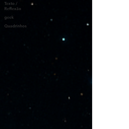
Texto /
Reflexão
geek
Quadrinhos