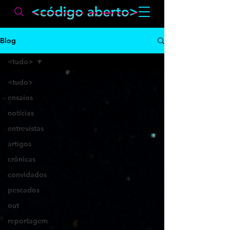
Blog
<tudo>
<tudo>
ensaios
notícias
entrevistas
artigos
crônicas
convidados
pescados
out
reportagem