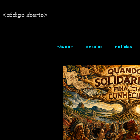
<tudo>
ensaios
notícias
reportagem
Texto / Reflex