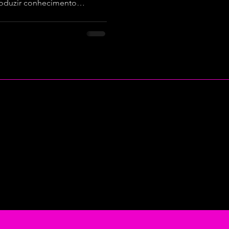
roduzir conhecimento
 uma tarefa coletiva,
redes que compreendem a
ro do Brasil.