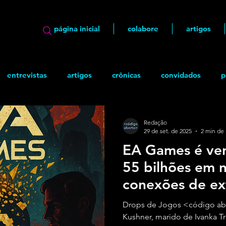
página inicial
colabore
artigos
entrevistas
artigos
crônicas
convidados
p
ão
geek
Quadrinhos
Redação
29 de set. de 2025
2 min de 
EA Games é ve
55 bilhões em 
conexões de ext
Drops de Jogos <código ab
Kushner, marido de Ivanka T