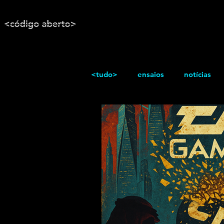
<tudo>
ensaios
notícias
reportagem
Texto / Reflex