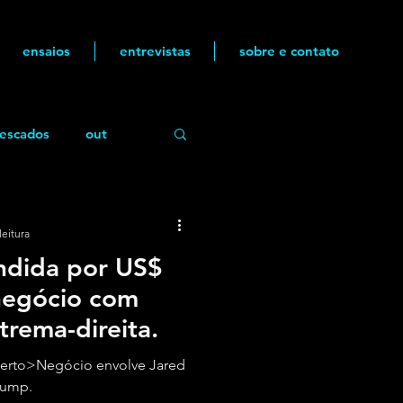
ensaios
entrevistas
sobre e contato
escados
out
leitura
ndida por US$
negócio com
rema-direita.
erto>Negócio envolve Jared
rump.