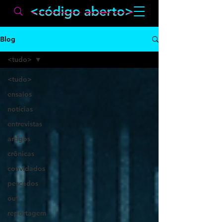
Blog
<tudo>
<tudo>
ensaios
notícias
entrevistas
artigos
crônicas
convidados
pescados
out
reportagem