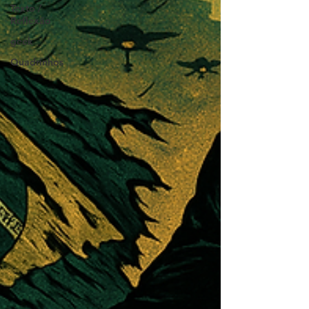
Texto /
Reflexão
geek
Quadrinhos