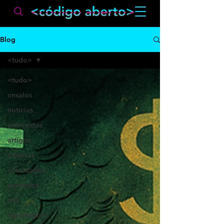
Blog
<tudo>
<tudo>
ensaios
notícias
entrevistas
artigos
crônicas
convidados
pescados
out
reportagem