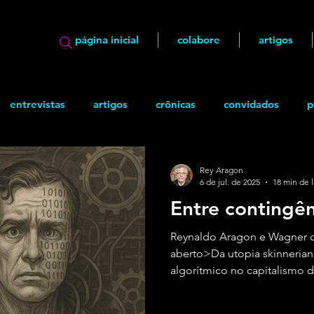
página inicial
colabore
artigos
entrevistas
artigos
crônicas
convidados
p
ão
geek
Quadrinhos
Rey Aragon
6 de jul. de 2025
18 min de l
Entre contingên
Reynaldo Aragon e Wagner 
aberto>Da utopia skinneria
algorítmico no capitalismo d