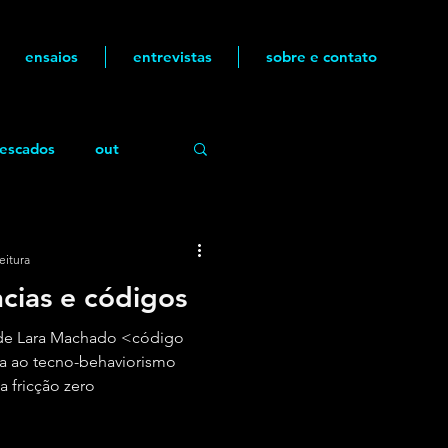
ensaios
entrevistas
sobre e contato
escados
out
eitura
cias e códigos
de Lara Machado <código
na ao tecno-behaviorismo
a fricção zero