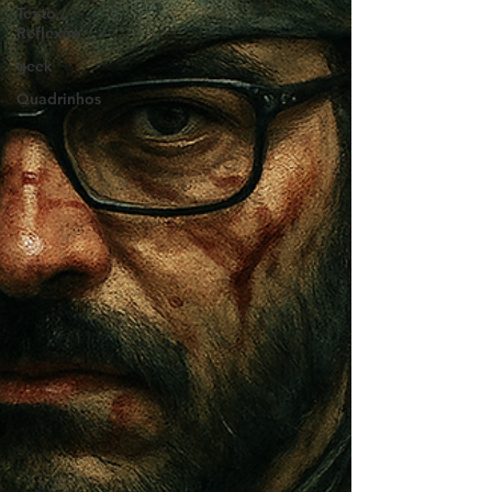
Texto /
Reflexão
geek
Quadrinhos