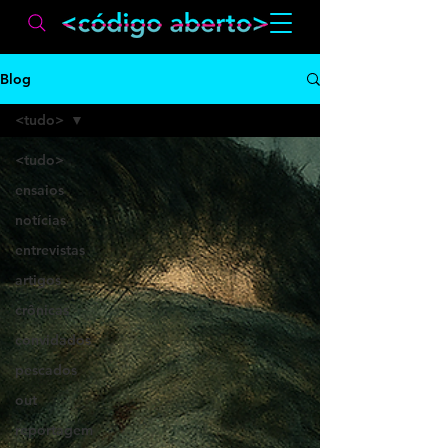
Blog
<tudo>
<tudo>
ensaios
notícias
entrevistas
artigos
crônicas
convidados
pescados
out
reportagem