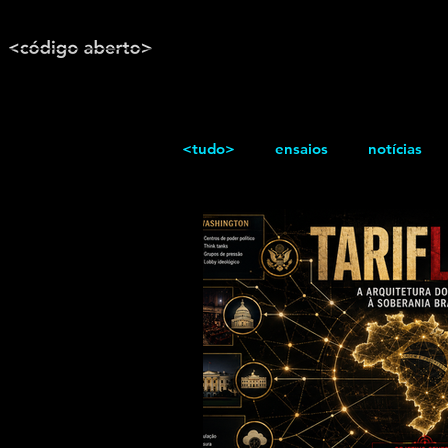
<tudo>
ensaios
notícias
reportagem
Texto / Reflex