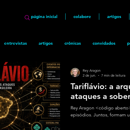
página inicial
colabore
artigos
entrevistas
artigos
crônicas
convidados
p
ão
geek
Quadrinhos
Rey Aragon
2 de jun.
7 min de leitura
Tariflávio: a ar
ataques a sober
Rey Aragon <código aberto
episódios. Juntos, formam