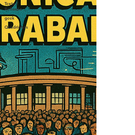
Texto /
Reflexão
geek
Quadrinhos