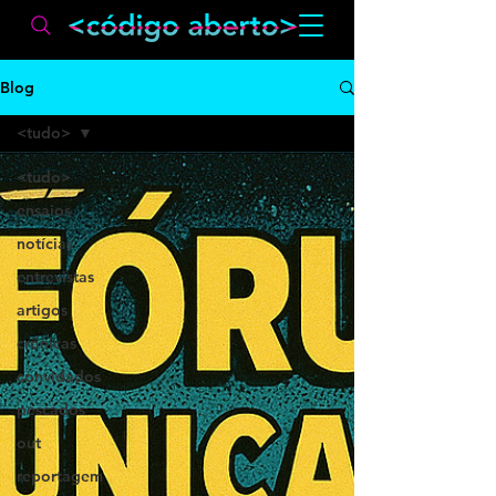
Blog
<tudo>
<tudo>
ensaios
notícias
entrevistas
artigos
crônicas
convidados
pescados
out
reportagem