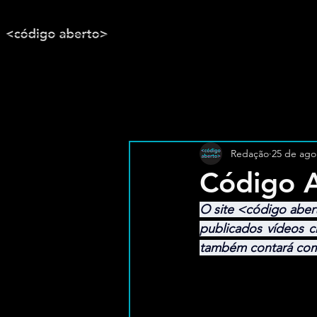
Redação
25 de ago
Código A
O site <código aber
publicados vídeos c
também contará com 