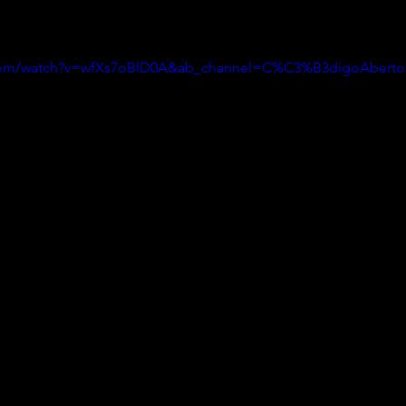
.com/watch?v=wfXs7oBlD0A&ab_channel=C%C3%B3digoAberto