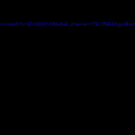
.com/watch?v=SFmBjMF-EWw&ab_channel=C%C3%B3digoAber