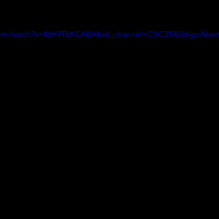
.com/watch?v=86H9TbKCABA&ab_channel=C%C3%B3digoAber