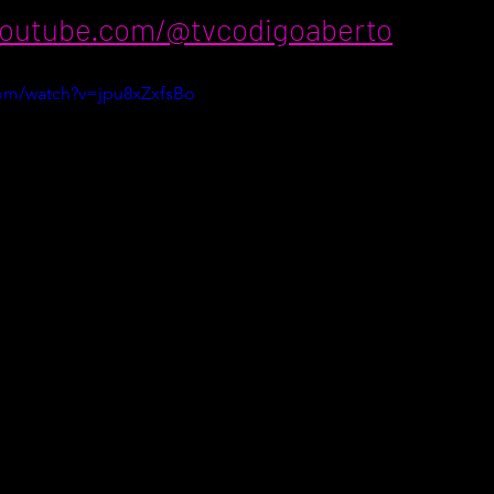
youtube.com/@tvcodigoaberto
com/watch?v=jpu8xZxfsBo