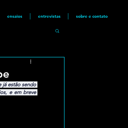
ensaios
entrevistas
sobre e contato
be
já estão sendo 
os, e em breve 