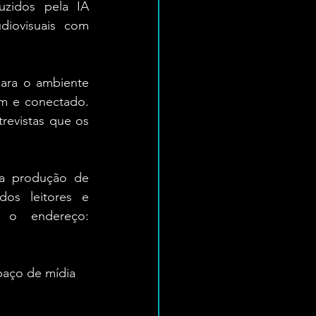
zidos pela IA 
iovisuais com 
ara o ambiente 
m e conectado. 
evistas que os 
da produção de 
os leitores e 
espectadores. As contribuições podem ser feitas via Pix para o endereço: 
paço de mídia 