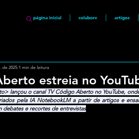
página inicial
colabore
artigos
. de 2025
1 min de leitura
berto estreia no YouTu
to> lançou o canal TV Código Aberto no YouTube, onde 
riados pela IA NotebookLM a partir de artigos e ensai
debates e recortes de entrevistas