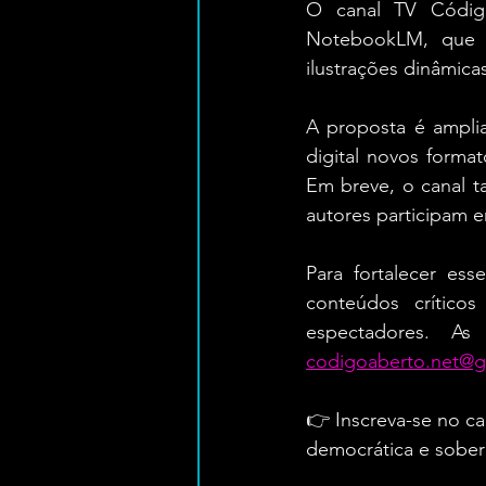
O canal TV Código
NotebookLM, que t
ilustrações dinâmica
A proposta é amplia
digital novos form
Em breve, o canal t
autores participam e
Para fortalecer es
conteúdos crítico
codigoaberto.net@g
👉 Inscreva-se no c
democrática e sober