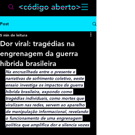
Post
5 min de leitura
Dor viral: tragédias na
engrenagem da guerra
híbrida brasileira
Na encruzilhada entre o presente e 
narrativas de sofrimento coletivo, eeste 
ensaio investiga os impactos da guerra 
híbrida brasileira, expondo como 
tragédias individuais, como mortes que 
viralizam nas redes, servem ao aparelho 
de manipulação informacional, revelando 
o funcionamento de uma engrenagem 
política que amplifica dor e silencia vozes 