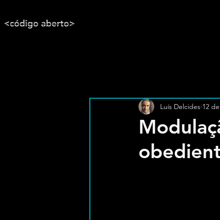
Luís Delcides
12 de
Modulaçã
obedien