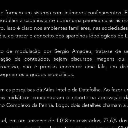
 e formam um sistema com inúmeros confinamentos. Es
modulam a cada instante como uma peneira cujas as m
. Isso é claro nos ambientes familiares, nas sociedades
dia, ao trazer o conceito dos aparelhos ideológicos de L
ito de modulação por Sergio Amadeu, trata-se de u
ização de conteúdos, sejam discursos imagens ou s
processo, não é preciso encontrar uma fala, um dis
segmentos a grupos específicos.
 as pesquisas da Atlas intel e da Datafolha. Ao fazer um
ais midiáticos concentraram o recorte na aprovação d
 no Complexo da Penha. Logo, dois detalhes chamam a 
ntel, em um universo de 1.018 entrevistados, 77,6% dos