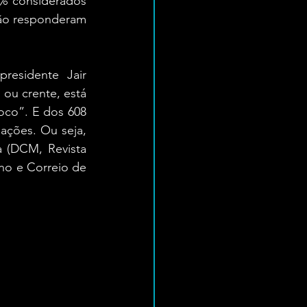
% considerados 
não responderam 
residente Jair 
u crente, está 
oco”. E dos 608 
ções. Ou seja, 
 (DCM, Revista 
gno e Correio de 