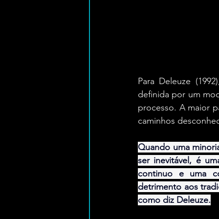
Para Deleuze (1992
definida por um mod
processo. A maior p
caminhos desconhec
Quando uma minoria c
ser inevitável, é u
continuo e uma co
detrimento aos tradi
como diz Deleuze.