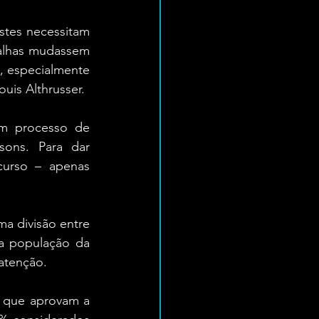
tes necessitam 
alhas mudassem 
, especialmente 
ouis Althrusser.
m processo de 
ons. Para dar 
curso – apenas 
a divisão entre 
a população da 
atenção.
 que aprovam a 