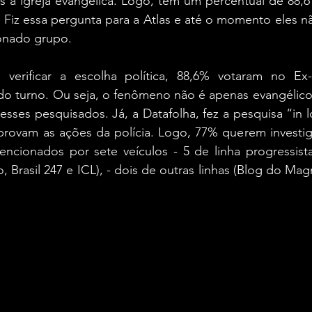
s a igreja evangélica. Logo, tem um percentual de 88,6
. Fiz essa pergunta para a Atlas e até o momento eles 
onado grupo.
verificar a escolha política, 88,6% votaram no Ex-p
o turno. Ou seja, o fenômeno não é apenas evangélico o
desses pesquisados. Já, a Datafolha, fez a pesquisa “in l
provam as ações da polícia. Logo, 77% querem investiga
cionados por sete veículos - 5 de linha progressista
, Brasil 247 e ICL), - dois de outras linhas (Blog do Ma