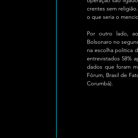
operação são ligado
crentes sem religião
o que seria o menci
Por outro lado, ao 
Bolsonaro no segund
na escolha politica 
entrevistados 58% a
dados que foram men
Fórum, Brasil de Fato
Corumbá).