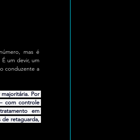
 número, mas é 
É um devir, um 
o conduzente a 
ajoritária. Por 
– com controle 
tratamento em 
 de retaguarda, 