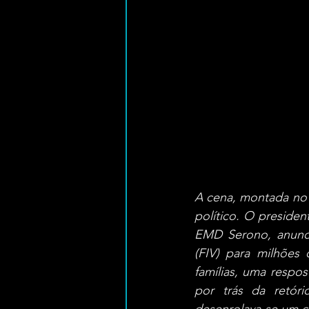
A cena, montada no 
político. O preside
EMD Serono, anuncio
(FIV) para milhões
famílias, uma respo
por trás da retóri