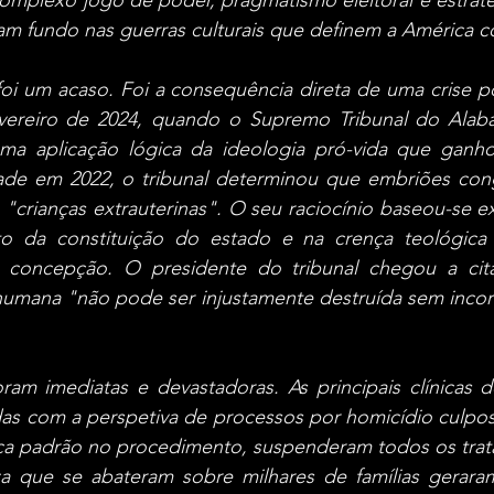
mplexo jogo de poder, pragmatismo eleitoral e estratég
ham fundo nas guerras culturais que definem a América
i um acaso. Foi a consequência direta de uma crise pol
vereiro de 2024, quando o Supremo Tribunal do Alab
ma aplicação lógica da ideologia pró-vida que ganho
de em 2022, o tribunal determinou que embriões cong
"crianças extrauterinas". O seu raciocínio baseou-se ex
to da constituição do estado e na crença teológica
oncepção. O presidente do tribunal chegou a citar 
a humana "não pode ser injustamente destruída sem incorr
am imediatas e devastadoras. As principais clínicas de
as com a perspetiva de processos por homicídio culposo
ca padrão no procedimento, suspenderam todos os trata
za que se abateram sobre milhares de famílias gerar