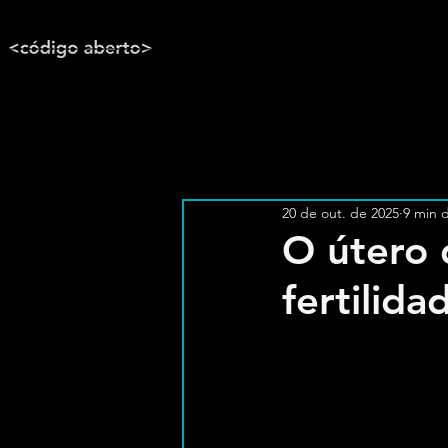
20 de out. de 2025
9 min d
O útero 
fertilida