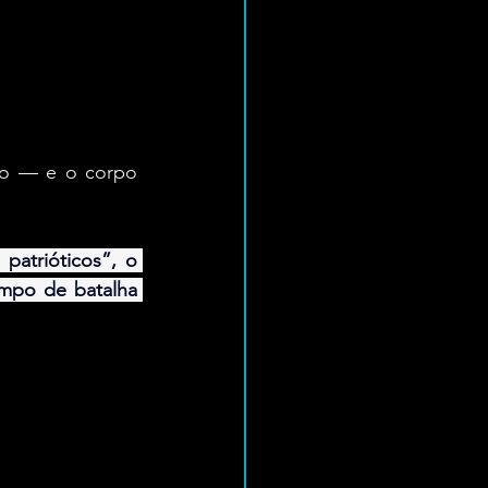
io — e o corpo 
atrióticos”, o 
mpo de batalha 