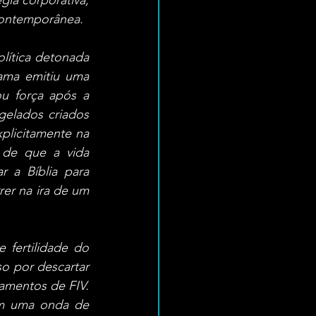
ia corporativa, 
 contemporânea.
ítica detonada 
ama emitiu uma 
u força após a 
elados criados 
plicitamente na 
 de que a vida 
a Bíblia para 
er na ira de um 
 fertilidade do 
 por descartar 
mentos de FIV. 
am uma onda de 