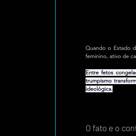
Quando o Estado de
feminino, ativo de 
Entre fetos congela
trumpismo transform
ideológica.
O fato e o co