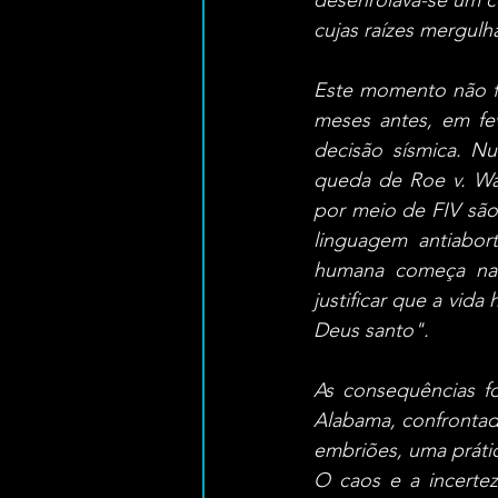
desenrolava-se um co
cujas raízes mergul
Este momento não fo
meses antes, em fe
decisão sísmica. Nu
queda de Roe v. Wa
por meio de FIV são 
linguagem antiabor
humana começa na c
justificar que a vid
Deus santo".
As consequências for
Alabama, confrontad
embriões, uma práti
O caos e a incerte