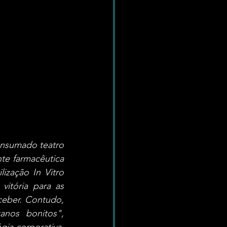
nsumado teatro 
te farmacêutica 
zação In Vitro 
itória para as 
ceber. Contudo, 
nos bonitos", 