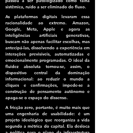
passou a ser patologizado como falha 
sistêmica, ruído a ser eliminado do fluxo.
As plataformas digitais levaram essa 
racionalidade ao extremo. Amazon, 
Google, Meta, Apple e agora as 
inteligências artificiais generativas, 
buscam não apenas facilitar escolhas, mas 
antecipá-las, dissolvendo a experiência em 
interações previsíveis, automatizadas e 
emocionalmente programadas. O ideal da 
fluidez absoluta tornou-se, assim, o 
dispositivo central da dominação 
informacional:
 ao reduzir o mundo a 
cliques e confirmações, impede-se a 
construção de pensamento autônomo e 
apaga-se o espaço do dissenso.
A fricção zero, portanto, é muito mais que 
uma engenharia de usabilidade: é um 
projeto ideológico que reorganiza a vida 
segundo a métrica do capital. 
Ela desloca 
a política para o plano da infraestrutura 