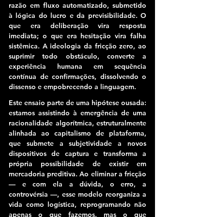
razão em fluxo automatizado, submetido 
à lógica do lucro e da previsibilidade. O 
que era deliberação vira resposta 
imediata; o que era hesitação vira falha 
sistêmica. 
A ideologia da fricção zero, ao 
suprimir todo obstáculo, converte a 
experiência humana em sequência 
contínua de confirmações, dissolvendo o 
dissenso e empobrecendo a linguagem.
Este ensaio parte de uma hipótese ousada: 
estamos assistindo
à emergência de uma 
racionalidade algorítmica, estruturalmente 
alinhada ao capitalismo de plataforma, 
que submete a subjetividade a novos 
dispositivos de captura e transforma a 
própria possibilidade de existir em 
mercadoria preditiva.
 Ao eliminar a fricção 
— e com ela a dúvida, o erro, a 
controvérsia —, esse modelo reorganiza a 
vida como logística, reprogramando não 
apenas o que fazemos, mas o que 