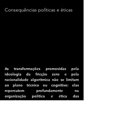
Consequências políticas e éticas
As transformações promovidas pela 
ideologia da fricção zero e pela 
racionalidade algorítmica não se limitam 
ao plano técnico ou cognitivo: elas 
repercutem profundamente na 
organização política e ética das 
sociedades. 
Ao automatizar a mediação, 
suprimir o conflito e dissolver a dúvida, os 
sistemas algorítmicos enfraquecem os 