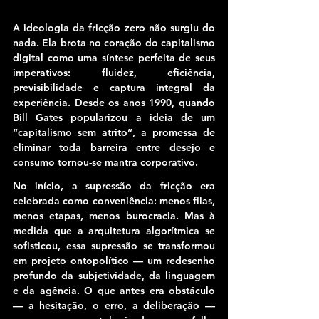
A ideologia da fricção zero não surgiu do 
nada. Ela brota no coração do capitalismo 
digital como uma síntese perfeita de seus 
imperativos: fluidez, eficiência, 
previsibilidade e captura integral da 
experiência. Desde os anos 1990, quando 
Bill Gates popularizou a ideia de um 
“capitalismo sem atrito”, a promessa de 
eliminar toda barreira entre desejo e 
consumo tornou-se mantra corporativo.
No início, a supressão da fricção era 
celebrada como conveniência: menos filas, 
menos etapas, menos burocracia. 
Mas à 
medida que a arquitetura algorítmica se 
sofisticou, essa supressão se transformou 
em projeto ontopolítico — um redesenho 
profundo da subjetividade, da linguagem 
e da agência.
 O que antes era obstáculo 
— a hesitação, o erro, a deliberação — 