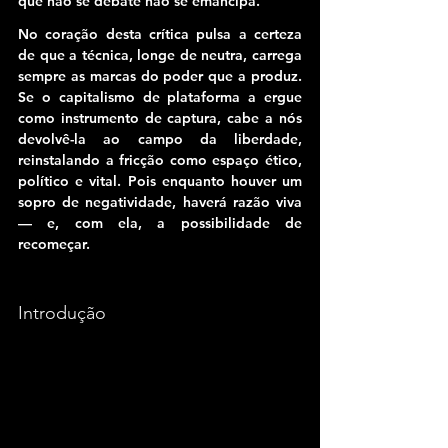
que não se debate não se emancipa.
No coração desta crítica pulsa a certeza 
de que a técnica, longe de neutra, carrega 
sempre as marcas do poder que a produz. 
Se o capitalismo de plataforma a ergue 
como instrumento de captura, cabe a nós 
devolvê-la ao campo da liberdade, 
reinstalando a fricção como espaço ético, 
político e vital. Pois enquanto houver um 
sopro de negatividade, haverá razão viva 
— e, com ela, a possibilidade de 
recomeçar.
Introdução