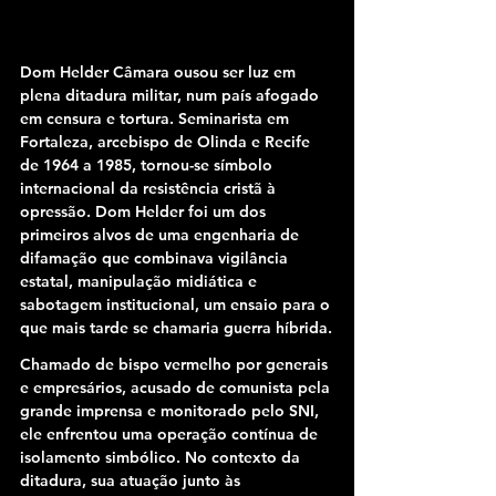
Dom Helder Câmara ousou ser luz em 
plena ditadura militar, num país afogado 
em censura e tortura. Seminarista em 
Fortaleza, arcebispo de Olinda e Recife 
de 1964 a 1985, tornou-se símbolo 
internacional da resistência cristã à 
opressão. Dom Helder foi um dos 
primeiros alvos de uma engenharia de 
difamação que combinava vigilância 
estatal, manipulação midiática e 
sabotagem institucional, um ensaio para o 
que mais tarde se chamaria guerra híbrida.
Chamado de bispo vermelho por generais 
e empresários, acusado de comunista pela 
grande imprensa e monitorado pelo SNI, 
ele enfrentou uma operação contínua de 
isolamento simbólico. No contexto da 
ditadura, sua atuação junto às 