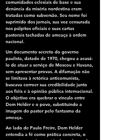
comunidades eclesiais de base e sua 
denúncia da miséria nordestina eram 
tratadas como subversão. Seu nome foi 
suprimido dos jornais, sua voz censurada 
nos púlpitos oficiais e suas cartas 
pastorais tachadas de ameaça à ordem 
nacional.
Um documento secreto do governo 
paulista, datado de 1970, chegou a acusá-
lo de atuar a serviço de Moscou e Havana, 
sem apresentar provas. A difamação não 
se limitava à retórica anticomunista, 
buscava corroer sua credibilidade junto 
aos fiéis e à opinião pública internacional. 
O objetivo era quebrar o vínculo entre 
Dom Helder e o povo, substituindo a 
imagem do pastor pelo fantasma da 
ameaça.
Ao lado de Paulo Freire, Dom Helder 
entendia a fé como prática concreta, o 