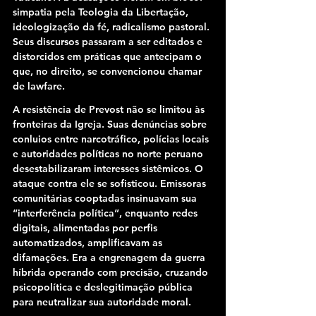
simpatia pela Teologia da Libertação, 
ideologização da fé, radicalismo pastoral. 
Seus discursos passaram a ser editados e 
distorcidos em práticas que antecipam o 
que, no direito, se convencionou chamar 
de lawfare.
A resistência de Prevost não se limitou às 
fronteiras da Igreja. Suas denúncias sobre 
conluios entre narcotráfico, polícias locais 
e autoridades políticas no norte peruano 
desestabilizaram interesses sistêmicos. O 
ataque contra ele se sofisticou. Emissoras 
comunitárias cooptadas insinuavam sua 
“interferência política”, enquanto redes 
digitais, alimentadas por perfis 
automatizados, amplificavam as 
difamações. Era a engrenagem da guerra 
híbrida operando com precisão, cruzando 
psicopolítica e deslegitimação pública 
para neutralizar sua autoridade moral.