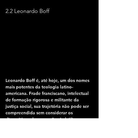
2.2 Leonardo Boff
Leonardo Boff é, até hoje, um dos nomes 
mais potentes da teologia latino-
americana. Frade franciscano, intelectual 
de formação rigorosa e militante da 
justiça social, sua trajetória não pode ser 
compreendida sem considerar os 
dispositivos de repressão simbólica e 
disciplinar que enfrentou, tanto na cúria 
romana quanto nas elites brasileiras. Boff 