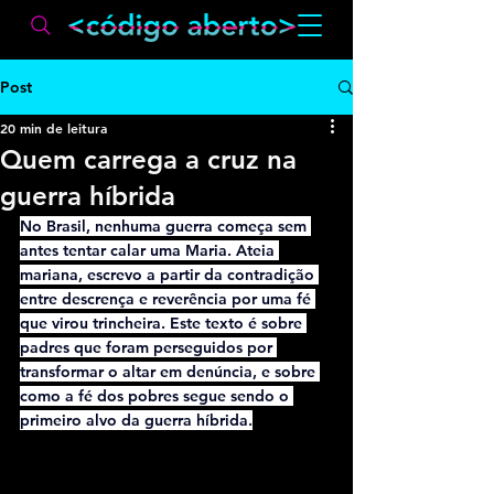
Post
20 min de leitura
Quem carrega a cruz na
guerra híbrida
No Brasil, nenhuma guerra começa sem 
antes tentar calar uma Maria. Ateia 
mariana, escrevo a partir da contradição 
entre descrença e reverência por uma fé 
que virou trincheira. Este texto é sobre 
padres 
que foram perseguidos por 
transformar o altar em denúncia, e sobre 
como a fé dos pobres segue sendo o 
primeiro alvo da guerra híbrida.