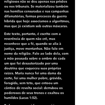
religiosos não se deu apenas nas prisões 
ou nos tribunais. Se materializou também 
nas homilias censuradas e nas campanhas 
difamatórias, formas precoces da guerra 
híbrida que hoje associamos a algoritmos, 
mas que já existiam sob outras máscaras.
Este texto, portanto, é escrito com a 
reverência de quem não crê, mas 
reconhece que a fé, quando se alia à 
justiça, move montanhas. Não falo em 
nome da religião. Falo ao lado dela, com 
a mão pousada sobre o ombro de cada 
um que foi desautorizado por uma 
doutrina que esqueceu suas próprias 
raízes. Maria nunca foi uma dama da 
corte, foi uma mulher pobre, grávida, 
foragida, sem teto, que entoou um 
cântico de revolta social: derrubou os 
poderosos de seus tronos e exaltou os 
humildes (Lucas 1:52).