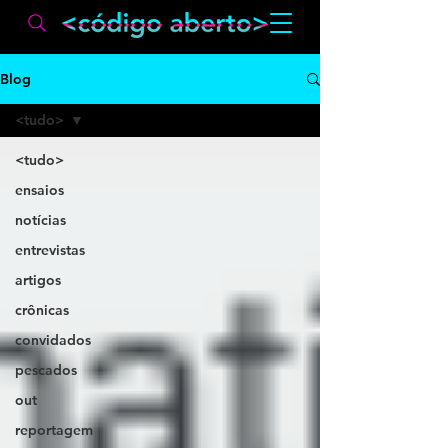
Blog
<tudo>
<tudo>
ensaios
notícias
entrevistas
artigos
crônicas
convidados
pescados
out
reportagem