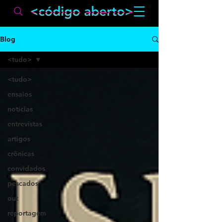
Blog
<tudo>
<tudo>
ensaios
notícias
entrevistas
artigos
crônicas
convidados
pescados
out
reportagem