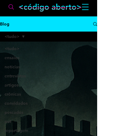
Blog
<tudo>
<tudo>
ensaios
notícias
entrevistas
artigos
crônicas
convidados
pescados
out
reportagem