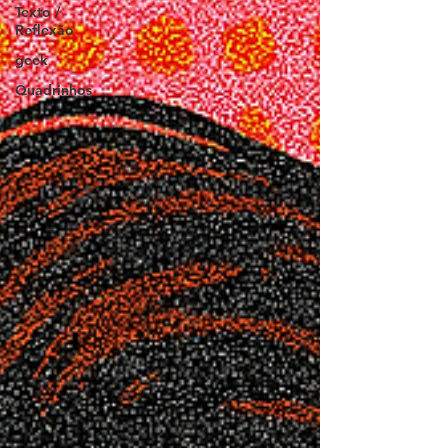
Texto /
Reflexão
geek
Quadrinhos