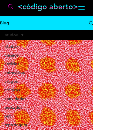
Blog
<tudo>
<tudo>
ensaios
notícias
entrevistas
artigos
crônicas
convidados
pescados
out
reportagem