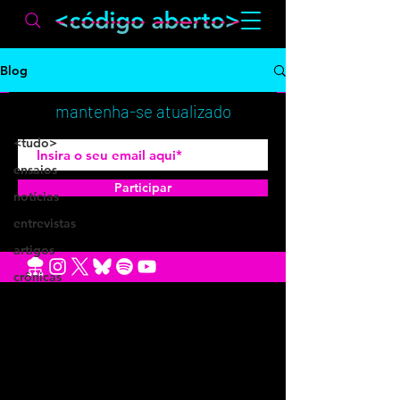
Blog
<tudo>
mantenha-se atualizado
<tudo>
ensaios
Participar
notícias
entrevistas
artigos
crônicas
convidados
pescados
out
reportagem