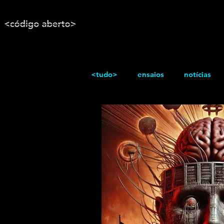
<tudo>
ensaios
notícias
reportagem
Texto / Reflex