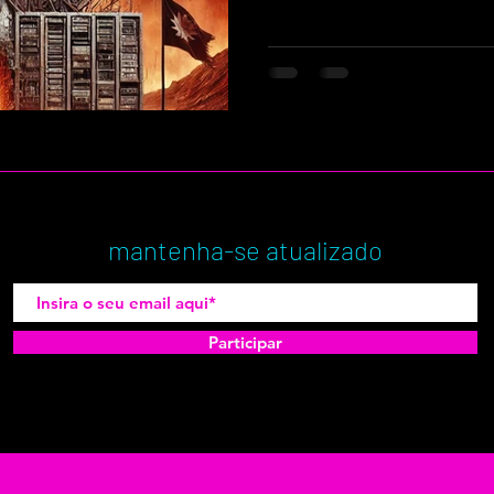
verdade. Por isso, diante d
Brasil e no mundo, é relevant
e desafiador.
mantenha-se atualizado
Participar