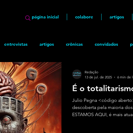
página inicial
colabore
artigos
entrevistas
artigos
crônicas
convidados
p
ão
geek
Quadrinhos
Redação
13 de jul. de 2025
6 min de l
É o totalitaris
Julio Pegna <código aberto
descoberta pela maioria dos
ESTAMOS AQUI, é mais atual
reconhecimento da morte de
a demonstração viva da resis