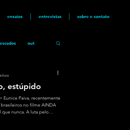
ensaios
entrevistas
sobre e contato
escados
out
eitura
mo, estúpido
> Eunice Paiva, recentemente
 brasileiros no filme AINDA
 que nunca. A luta pelo
 seu marido, Rubens Paiva, é
tência e da busca pela