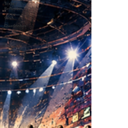
Texto /
Reflexão
geek
Quadrinhos