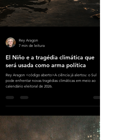
Rey Aragon
7 min de leitura
El Niño e a tragédia climática que
será usada como arma política
Rey Aragon <código aberto>A ciência já alertou: o Sul