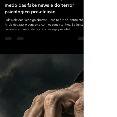
Luís Delcides
2 min de leitura
Não alimente o monstro: perca o
medo das fake news e do terror
psicológico pré-eleição
Luis Delcides <código aberto> Respire fundo, conte até 10.
Ande devagar e converse com os seus vizinhos. Se junte as
pessoas do campo democrático e siga pra luta!