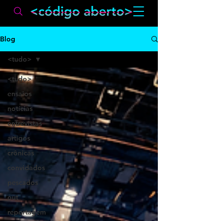
Blog
<tudo>
<tudo>
ensaios
notícias
entrevistas
artigos
crônicas
convidados
pescados
out
reportagem