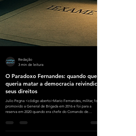
Redação
3 min de leitura
O Paradoxo Fernandes: quando quem
queria matar a democracia reivindica
seus direitos
Julio Pegna <código aberto>Mario Fernandes, militar, foi
promovido a General de Brigada em 2016 e foi para a
reserva em 2020 quando era chefe do Comando de
Operações Especiais, os chamados “kids pretos”. Foi
Secretário-Executivo do Ministro da Secretaria Especial da