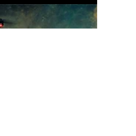
Presidência, Luiz Eduardo Ramos e assessor do Deputado
Federal Eduardo Pazuello (PL-RJ), ex Ministro da Saúde do
governo Bolsonaro.