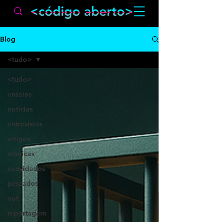
Blog
<tudo>
<tudo>
ensaios
notícias
entrevistas
artigos
crônicas
convidados
pescados
out
reportagem