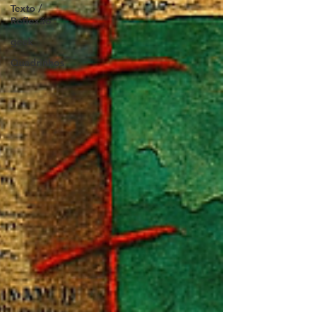
Texto /
Reflexão
geek
Quadrinhos