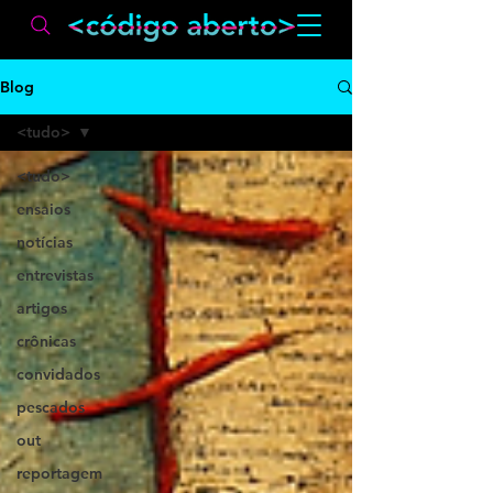
Blog
<tudo>
<tudo>
ensaios
notícias
entrevistas
artigos
crônicas
convidados
pescados
out
reportagem