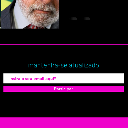
Trump, cobrar a cassação d
defender a regulamentação d
confirma a análise do artigo
símbolos sobre a disputa de 
visuais
mantenha-se atualizado
Participar