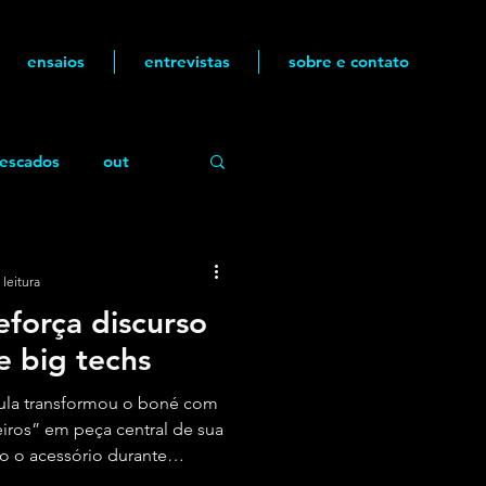
ensaios
entrevistas
sobre e contato
escados
out
 leitura
eforça discurso
e big techs
Lula transformou o boné com
leiros” em peça central de sua
o o acessório durante
ar o tarifaço de Donald