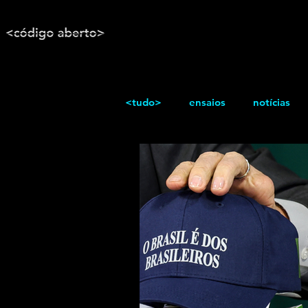
<tudo>
ensaios
notícias
reportagem
Texto / Reflex