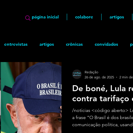
página inicial
colabore
artigos
entrevistas
artigos
crônicas
convidados
p
ão
geek
Quadrinhos
Redação
26 de ago. de 2025
2 min de
De boné, Lula r
contra tarifaço 
/notícias <código aberto> 
a frase “O Brasil é dos brasi
comunicação política, usand
reunião ministerial para atac