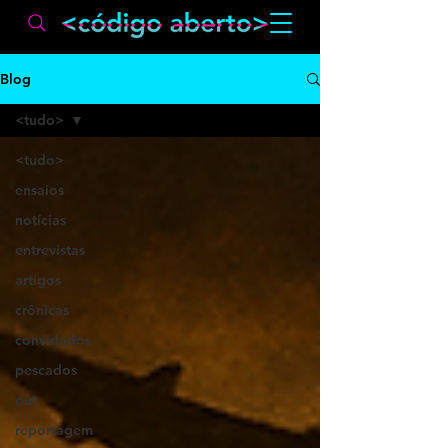
Blog
<tudo>
<tudo>
ensaios
notícias
entrevistas
artigos
crônicas
convidados
pescados
out
reportagem