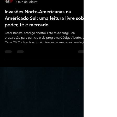
Jeser Batista
8 min de leitura
Invasões Norte-Americanas na
Américado Sul: uma leitura livre sobre
poder, fé e mercado
Jeser Batista <código aberto>Este texto surgiu da
preparação para participar do programa Código Aberto, da
Canal TV Código Aberto. A ideia inicial era reunir anotações
para uma conversa, mas o processo acabou se
transformando em algo maior: uma espécie de roteiro
interpretativo sobre a presença e a influência dos Estados
Unidos na América Latin. A base e referencia das
informações contidas e abordadas neste texto foram
extraídas da livre interpretação da série Operação Águia,