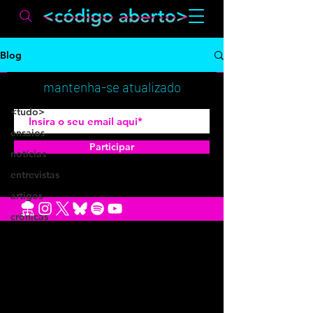
Blog
<tudo>
mantenha-se atualizado
<tudo>
ensaios
Participar
notícias
entrevistas
artigos
crônicas
convidados
pescados
out
reportagem