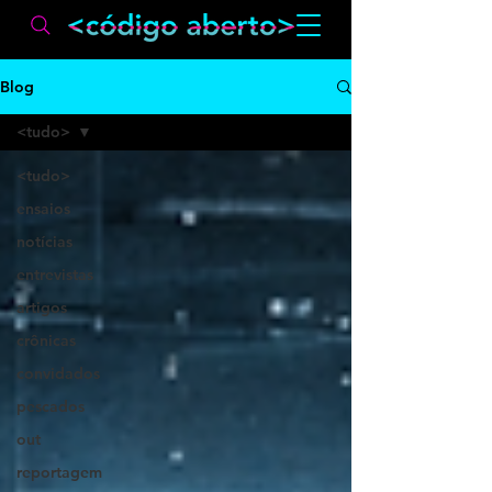
Blog
<tudo>
<tudo>
ensaios
notícias
entrevistas
artigos
crônicas
convidados
pescados
out
reportagem