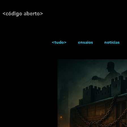
<tudo>
ensaios
notícias
reportagem
Texto / Reflex