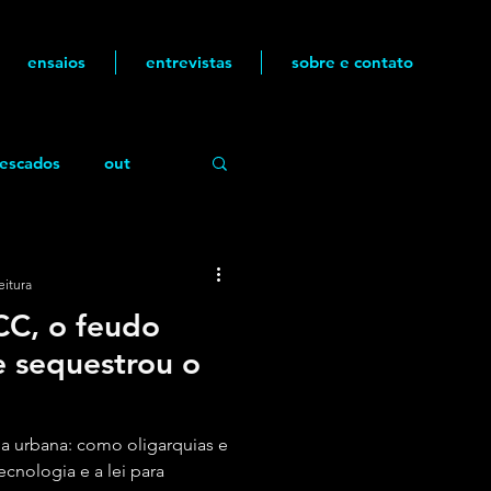
ensaios
entrevistas
sobre e contato
escados
out
eitura
CC, o feudo
e sequestrou o
da urbana: como oligarquias e
cnologia e a lei para