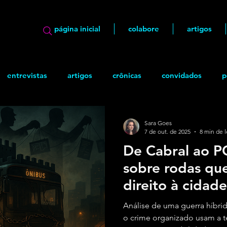
página inicial
colabore
artigos
entrevistas
artigos
crônicas
convidados
p
ão
geek
Quadrinhos
Sara Goes
7 de out. de 2025
8 min de l
De Cabral ao P
sobre rodas qu
direito à cidade
Análise de uma guerra híbri
o crime organizado usam a te