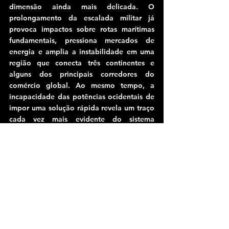
dimensão ainda mais delicada. O 
prolongamento da escalada militar já 
provoca impactos sobre rotas marítimas 
fundamentais, pressiona mercados de 
energia e amplia a instabilidade em uma 
região que conecta três continentes e 
alguns dos principais corredores do 
comércio global. Ao mesmo tempo, a 
incapacidade das potências ocidentais de 
impor uma solução rápida revela um traço 
cada vez mais evidente do sistema 
internacional contemporâneo. A ordem 
unipolar que marcou o período posterior 
ao fim da Guerra Fria encontra 
dificuldades crescentes para produzir 
resultados políticos claros em conflitos de 
alta intensidade. Em seu lugar, emerge um 
ambiente internacional mais fragmentado, 
onde potências regionais possuem maior 
capacidade de resistência e onde 