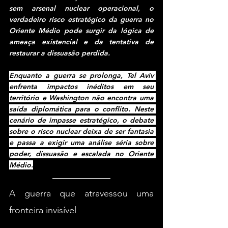
sem arsenal nuclear operacional, o 
verdadeiro risco estratégico da guerra no 
Oriente Médio pode surgir da lógica de 
ameaça existencial e da tentativa de 
restaurar a dissuasão perdida.
Enquanto a guerra se prolonga, Tel Aviv 
enfrenta impactos inéditos em seu 
território e Washington não encontra uma 
saída diplomática para o conflito. Neste 
cenário de impasse estratégico, o debate 
sobre o risco nuclear deixa de ser fantasia 
e passa a exigir uma análise séria sobre 
poder, dissuasão e escalada no Oriente 
Médio.
A guerra que atravessou uma 
fronteira invisível